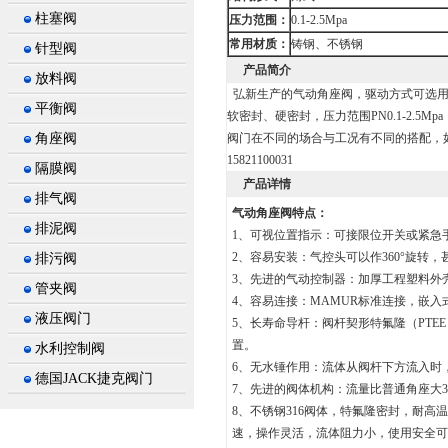
柱塞阀
压力范围：
0.1-2.5Mpa
常用材质：
铸钢、不锈钢
针型阀
产品简介
放料阀
弘新生产的气动角座阀，驱动方式可选用
平衡阀
软密封、硬密封，压力范围PN0.1-2.5
角座阀
阀门在不同的场合与工况有不同的搭配，
15821100031
隔膜阀
产品详情
排气阀
气动角座阀
特点：
排泥阀
1、可视位置指示：可接限位开关或紧急
2、容易安装：气控头可以作360°旋转
排污阀
3、先进的气动控制器：加厚工程塑料外
管夹阀
4、容易连接：MAMUR标准连接，嵌
液压阀门
5、长寿命导杆：阀杆契形特氟隆（PT
置。
水利控制阀
6、无水锤作用：流体从阀杆下方流入时
德国JACK捷克阀门
7、先进的阀体机构：流量比普通角座大
8、不锈钢316阀体，特氟隆密封，耐
速，操作灵活，流体阻力小，使用安全可