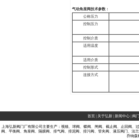
气动角座阀
技术参数：
公称压力
控制压力
控制介质
适用温度
适用介质
控制形式
连接方式
首页
|
关于弘新
|
新闻中心
|
阀
上海弘新阀门
厂有限公司主要生产：
视镜
、
球阀
、
蝶阀
、
闸阀
、截止阀
、止回阀
、
阀
、平衡阀
、角座阀
、隔膜阀
、排气阀
、排泥阀
、排污阀
、管夹阀
、液压阀门
、法兰
乔纳森