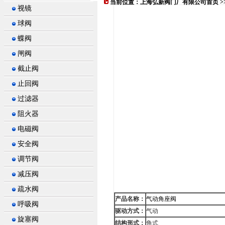
当前位置：
上海弘新阀门厂有限公司首页
>
视镜
球阀
蝶阀
闸阀
截止阀
止回阀
过滤器
阻火器
电磁阀
安全阀
调节阀
减压阀
疏水阀
产品名称：
气动角座阀
呼吸阀
驱动方式：
气动
旋塞阀
结构形式：
角式