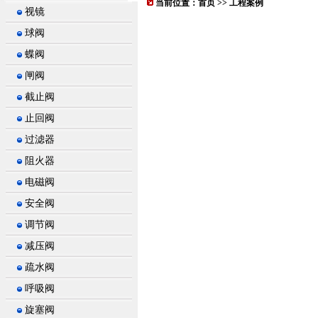
当前位置：
首页
>> 工程案例
视镜
球阀
蝶阀
闸阀
截止阀
止回阀
过滤器
阻火器
电磁阀
安全阀
调节阀
减压阀
疏水阀
呼吸阀
旋塞阀