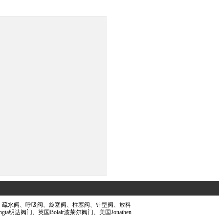
、疏水阀
、呼吸阀
、旋塞阀
、柱塞阀
、针型阀
、放料
ngta明达阀门
、英国Bolair波莱尔阀门
、美国Jonathen