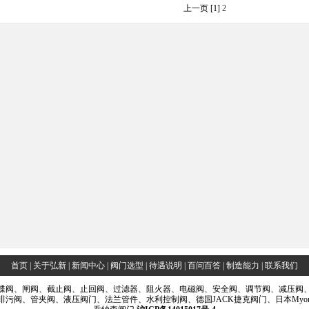
上一页
[1]
2
首页
|
关于弘新
|
新闻中心
|
阀门选型
|
待遇说明
|
百问百答
|
制造能力
|
联系我们
蝶阀
、
闸阀
、截止阀
、止回阀
、过滤器
、阻火器
、电磁阀
、安全阀
、调节阀
、
减压阀
排污阀
、管夹阀
、液压阀门
、法兰管件
、水利控制阀
、德国JACK捷克阀门
、日本Myo