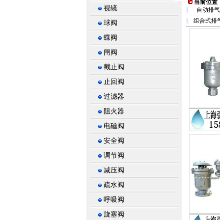
当前位置
视镜
〖
自动排气
〖
组合式排
球阀
蝶阀
闸阀
截止阀
止回阀
过滤器
阻火器
电磁阀
安全阀
调节阀
减压阀
疏水阀
呼吸阀
旋塞阀