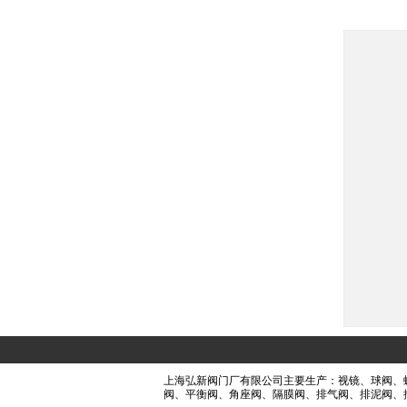
上海弘新阀门
厂有限公司主要生产：
视镜
、
球阀
、
阀
、平衡阀
、角座阀
、隔膜阀
、排气阀
、排泥阀
、