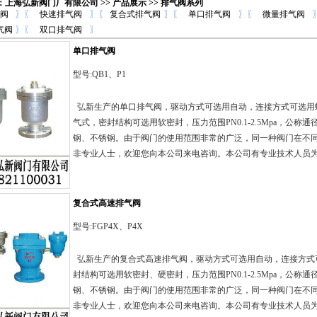
：
上海弘新阀门厂有限公司
>>
产品展示
>> 排气阀系列
阀
〗
〖
快速排气阀
〗
〖
复合式排气阀
〗
〖
单口排气阀
〗
〖
微量排气阀
气阀
〗
〖
双口排气阀
〗
单口排气阀
型号:QB1、P1
弘新生产的单口排气阀，驱动方式可选用自动，连接方式可选用
气式，密封结构可选用软密封，压力范围PN0.1-2.5Mpa，公称通
钢、不锈钢。由于阀门的使用范围非常的广泛，同一种阀门在不
非专业人士，欢迎您向本公司来电咨询。本公司有专业技术人员为您服务
复合式高速排气阀
型号:FGP4X、P4X
弘新生产的复合式高速排气阀，驱动方式可选用自动，连接方式
封结构可选用软密封、硬密封，压力范围PN0.1-2.5Mpa，公称通径
钢、不锈钢。由于阀门的使用范围非常的广泛，同一种阀门在不
非专业人士，欢迎您向本公司来电咨询。本公司有专业技术人员为您服务