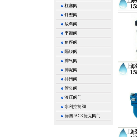
柱塞阀
针型阀
放料阀
平衡阀
角座阀
隔膜阀
排气阀
排泥阀
排污阀
管夹阀
液压阀门
水利控制阀
德国JACK捷克阀门